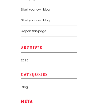
Start your own blog
Start your own blog
Report this page
ARCHIVES
2026
CATEGORIES
Blog
META