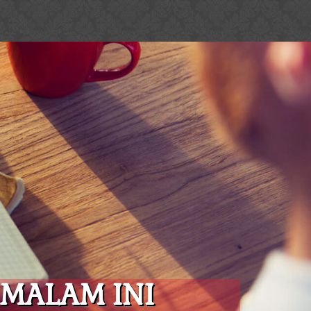
 MALAM INI