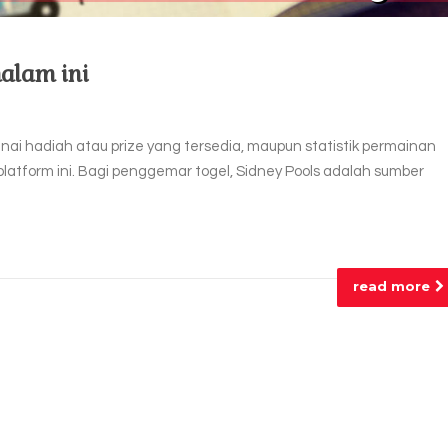
alam ini
enai hadiah atau prize yang tersedia, maupun statistik permainan
platform ini. Bagi penggemar togel, Sidney Pools adalah sumber
read more