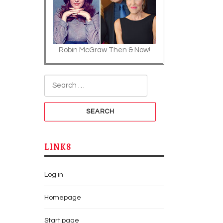
Robin McGraw Then & Now!
Search for:
LINKS
Log in
Homepage
Start page